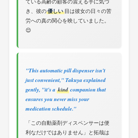
ている高齢の顧客の震える手に気づ
き、彼の
優しい
目は彼女の日々の苦
労への真の関心を映していました。
😌
"This automatic pill dispenser isn't
just convenient," Takuya explained
gently, "it's a
kind
companion that
ensures you never miss your
medication schedule."
「この自動薬剤ディスペンサーは便
利なだけではありません」と拓哉は