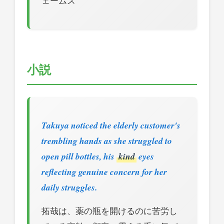
ェームズ
小説
Takuya noticed the elderly customer's
trembling hands as she struggled to
open pill bottles, his
kind
eyes
reflecting genuine concern for her
daily struggles.
拓哉は、薬の瓶を開けるのに苦労し