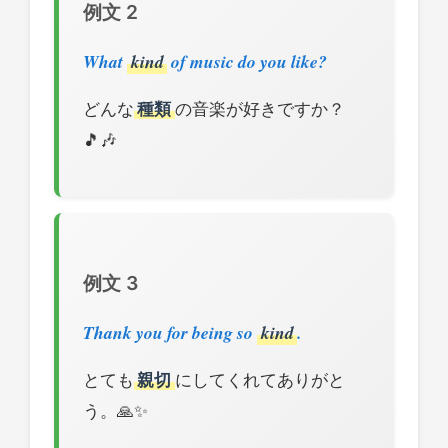
例文 2
What
kind
of music do you like?
どんな
種類
の音楽が好きですか？
🎵🎶
例文 3
Thank you for being so
kind
.
とても
親切
にしてくれてありがと
う。🙏✨