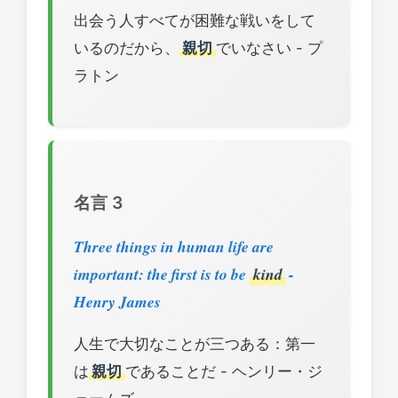
出会う人すべてが困難な戦いをして
いるのだから、
親切
でいなさい - プ
ラトン
名言 3
Three things in human life are
important: the first is to be
kind
-
Henry James
人生で大切なことが三つある：第一
は
親切
であることだ - ヘンリー・ジ