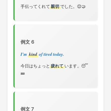
手伝ってくれて
親切
でした。😌🤝
例文 6
I'm
kind
of tired today.
今日はちょっと
疲れて
います。😴
💤
例文 7