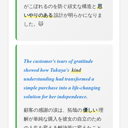
がこぼれるのを防ぐ頑丈な構造と
思
いやりのある
設計が明らかになりま
した。🐱
The customer's tears of gratitude
showed how Takuya's
kind
understanding had transformed a
simple purchase into a life-changing
solution for her independence.
顧客の感謝の涙は、拓哉の
優しい
理
解が単純な購入を彼女の自立のため
の人生を変える解決策に変えたこと