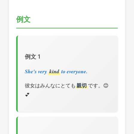
例文
例文 1
She's very
kind
to everyone.
彼女はみんなにとても
親切
です。😊
💕