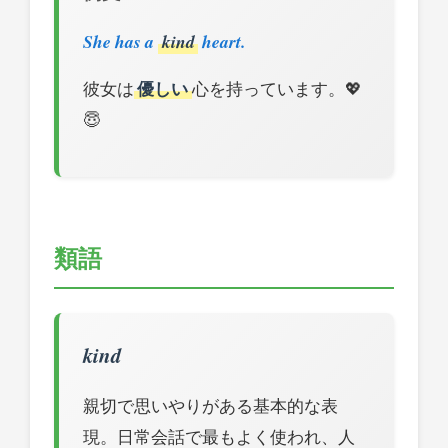
She has a
kind
heart.
彼女は
優しい
心を持っています。💖
😇
類語
kind
親切で思いやりがある基本的な表
現。日常会話で最もよく使われ、人