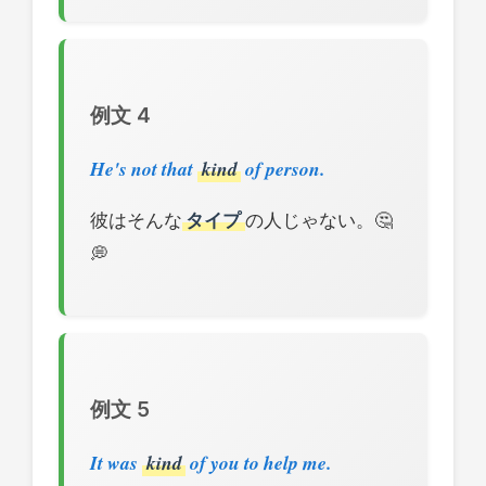
例文 4
He's not that
kind
of person.
彼はそんな
タイプ
の人じゃない。🤔
💭
例文 5
It was
kind
of you to help me.