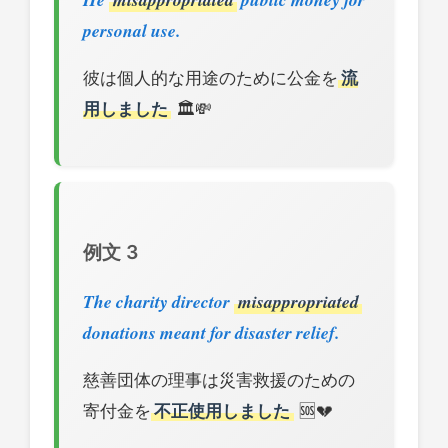
personal use.
彼は個人的な用途のために公金を
流
用しました
🏛️💸
例文 3
The charity director
misappropriated
donations meant for disaster relief.
慈善団体の理事は災害救援のための
寄付金を
不正使用しました
🆘💔