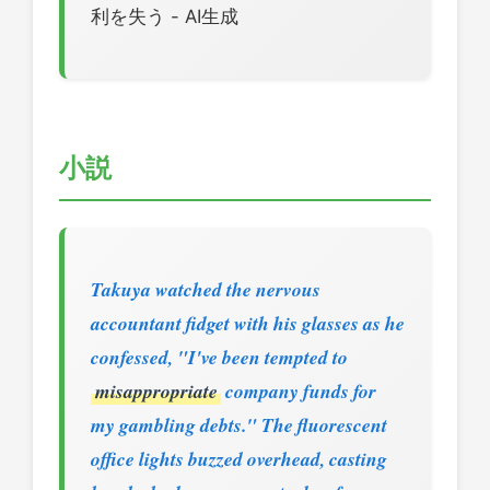
利を失う - AI生成
小説
Takuya watched the nervous
accountant fidget with his glasses as he
confessed, "I've been tempted to
misappropriate
company funds for
my gambling debts." The fluorescent
office lights buzzed overhead, casting