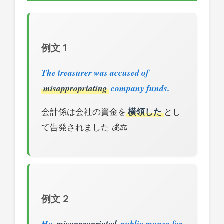
例文 1
The treasurer was accused of
misappropriating
company funds.
会計係は会社の資金を
横領した
とし
て告発されました 💰⚖️
例文 2
He
misappropriated
public money for