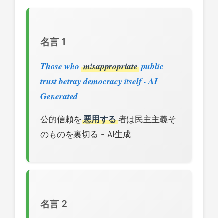
名言 1
Those who
misappropriate
public
trust betray democracy itself - AI
Generated
公的信頼を
悪用する
者は民主主義そ
のものを裏切る - AI生成
名言 2