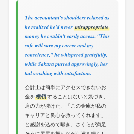
The accountant's shoulders relaxed as
he realized he'd never
misappropriate
money he couldn't easily access. "This
safe will save my career and my
conscience," he whispered gratefully,
while Sakura purred approvingly, her
tail swishing with satisfaction.
会計士は簡単にアクセスできないお
金を
横領
することはないと気づき、
肩の力が抜けた。「この金庫が私の
キャリアと良心を救ってくれます」
と感謝を込めて囁き、さくらが満足
そうに尻尾を振りながら喉を鳴らし