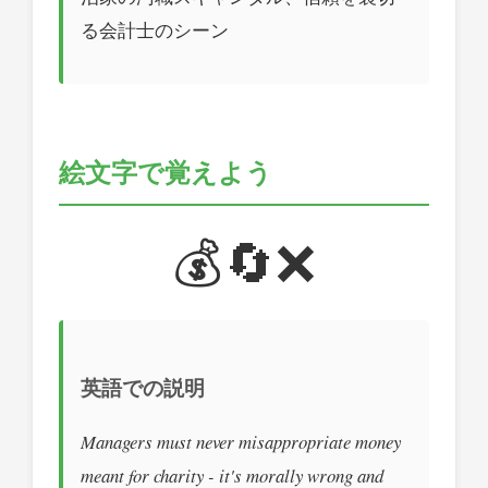
る会計士のシーン
絵文字で覚えよう
💰🔄❌
英語での説明
Managers must never misappropriate money
meant for charity - it's morally wrong and