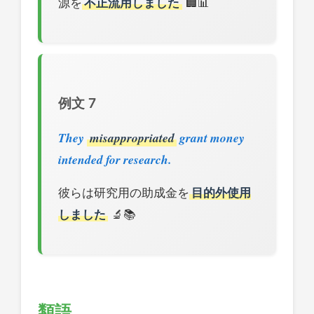
源を
不正流用しました
🏢📊
例文 7
They
misappropriated
grant money
intended for research.
彼らは研究用の助成金を
目的外使用
しました
🔬📚
類語