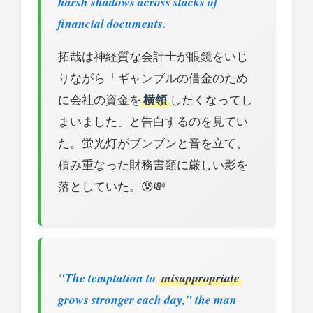
harsh shadows across stacks of
financial documents.
拓哉は神経質な会計士が眼鏡をいじ
りながら「ギャンブルの借金のため
に会社の資金を
横領
したくなってし
まいました」と告白するのを見てい
た。蛍光灯がブンブンと音を立て、
積み重なった財務書類に厳しい影を
落としていた。😰💸
"The temptation to
misappropriate
grows stronger each day," the man