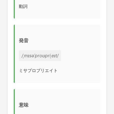
動詞
発音
/ˌmɪsəˈproʊpriˌeɪt/
ミサプロプリエイト
意味