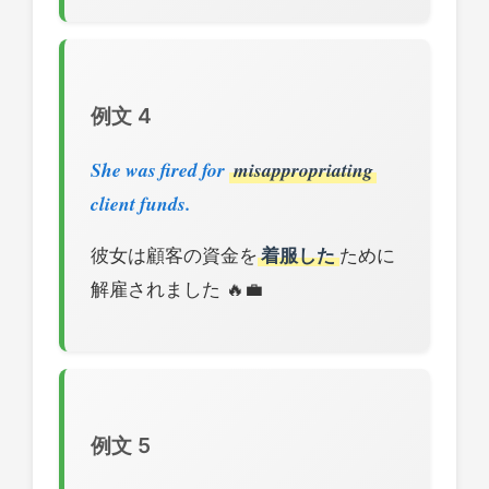
例文 4
She was fired for
misappropriating
client funds.
彼女は顧客の資金を
着服した
ために
解雇されました 🔥💼
例文 5