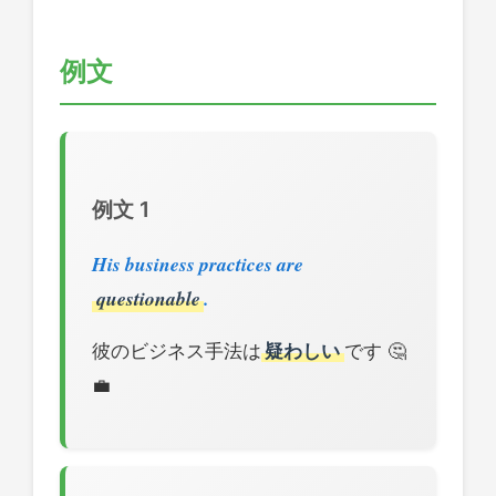
例文
例文 1
His business practices are
questionable
.
彼のビジネス手法は
疑わしい
です 🤔
💼