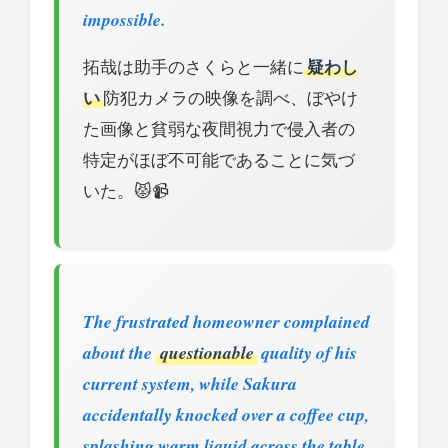
impossible.
拓哉は助手のさくらと一緒に
疑わし
い
防犯カメラの映像を調べ、ぼやけ
た画像と貧弱な夜間視力で侵入者の
特定がほぼ不可能であることに気づ
いた。😾📹
The frustrated homeowner complained
about the
questionable
quality of his
current system, while Sakura
accidentally knocked over a coffee cup,
splashing warm liquid across the table.