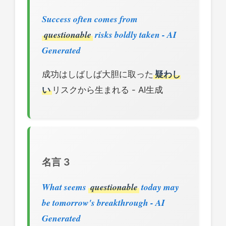
Success often comes from
questionable
risks boldly taken - AI
Generated
成功はしばしば大胆に取った
疑わし
い
リスクから生まれる - AI生成
名言 3
What seems
questionable
today may
be tomorrow's breakthrough - AI
Generated