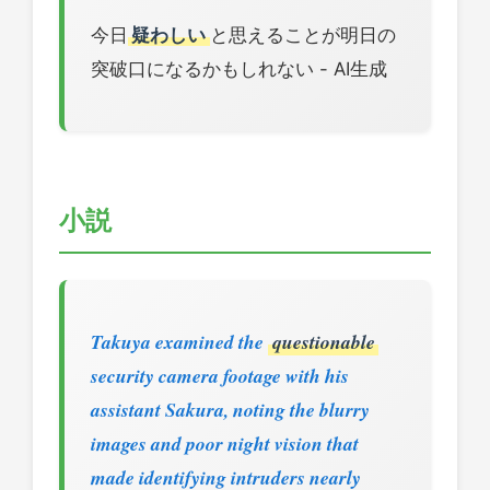
今日
疑わしい
と思えることが明日の
突破口になるかもしれない - AI生成
小説
Takuya examined the
questionable
security camera footage with his
assistant Sakura, noting the blurry
images and poor night vision that
made identifying intruders nearly