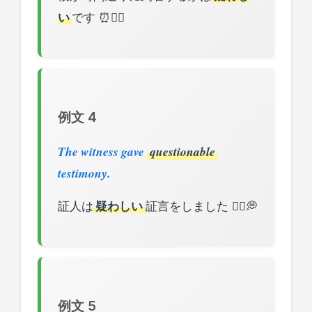
い
です ⏰🤷‍♂️
例文 4
The witness gave
questionable
testimony.
証人は
疑わしい
証言をしました 👨‍⚖️💭
例文 5