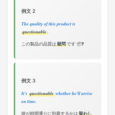
例文 2
The quality of this product is
questionable
.
この製品の品質は
疑問
です 📦❓
例文 3
It's
questionable
whether he'll arrive
on time.
彼が時間通りに到着するかは
疑わし