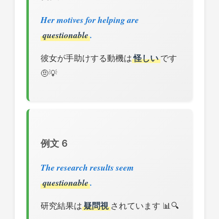
Her motives for helping are
questionable
.
彼女が手助けする動機は
怪しい
です
🤨💡
例文 6
The research results seem
questionable
.
研究結果は
疑問視
されています 📊🔍