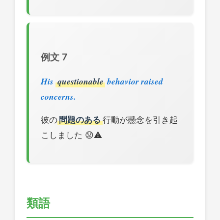
例文 7
His
questionable
behavior raised
concerns.
彼の
問題のある
行動が懸念を引き起
こしました 😟⚠️
類語