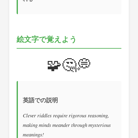
絵文字で覚えよう
🧩🤔💭
英語での説明
Clever riddles require rigorous reasoning,
making minds meander through mysterious
meanings!