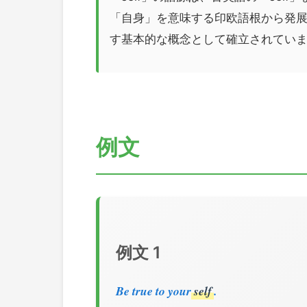
「自身」を意味する印欧語根から発
す基本的な概念として確立されてい
例文
例文 1
Be true to your
self
.