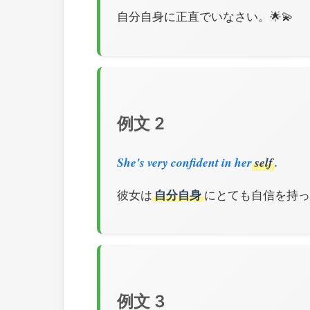
自分自身に正直でいなさい。🌟💫
例文 2
She's very confident in her
self
.
彼女は
自分自身
にとても自信を持っ
例文 3