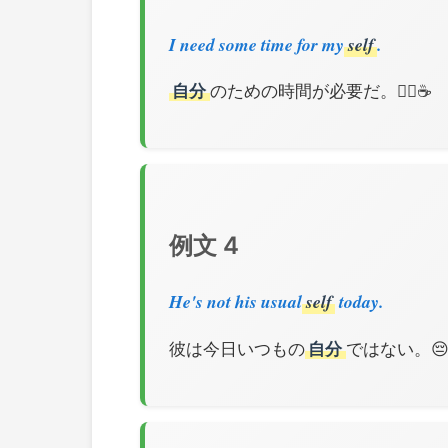
I need some time for my
self
.
自分
のための時間が必要だ。🧘‍♀️☕
例文 4
He's not his usual
self
today.
彼は今日いつもの
自分
ではない。😔