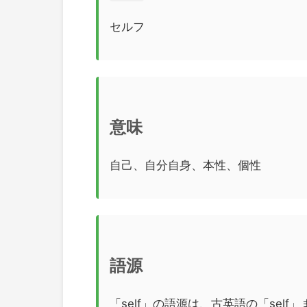
セルフ
意味
自己、自分自身、本性、個性
語源
「self」の語源は、古英語の「sel