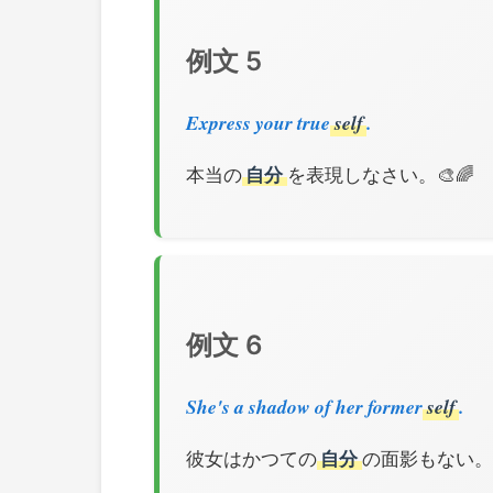
例文 5
Express your true
self
.
本当の
自分
を表現しなさい。🎨🌈
例文 6
She's a shadow of her former
self
.
彼女はかつての
自分
の面影もない。