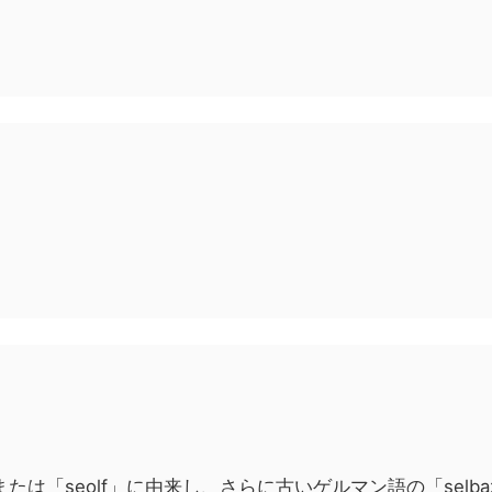
f」または「seolf」に由来し、さらに古いゲルマン語の「se