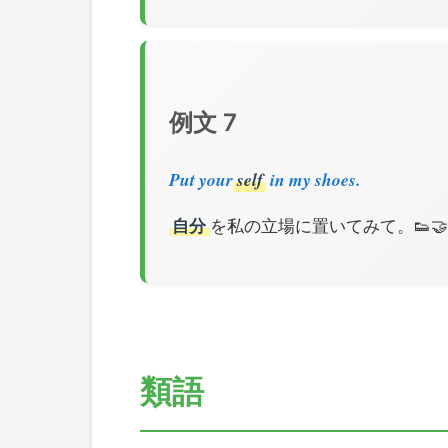
例文 7
Put your
self
in my shoes.
自分
を私の立場に置いてみて。👟🤝
類語