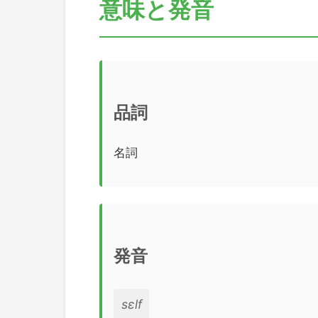
意味と発音
品詞
名詞
発音
sɛlf