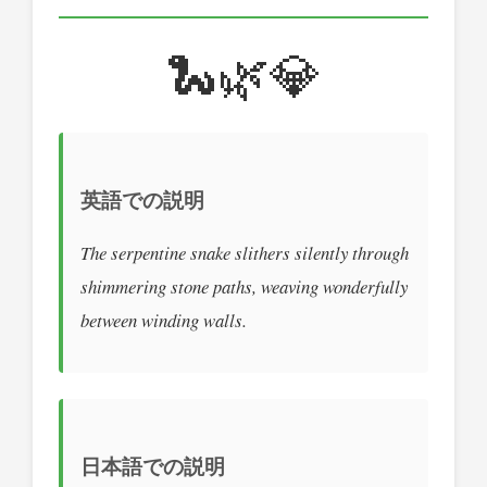
🐍🌿💎
英語での説明
The serpentine snake slithers silently through
shimmering stone paths, weaving wonderfully
between winding walls.
日本語での説明