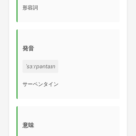
形容詞
発音
ˈsɜːrpəntaɪn
サーペンタイン
意味