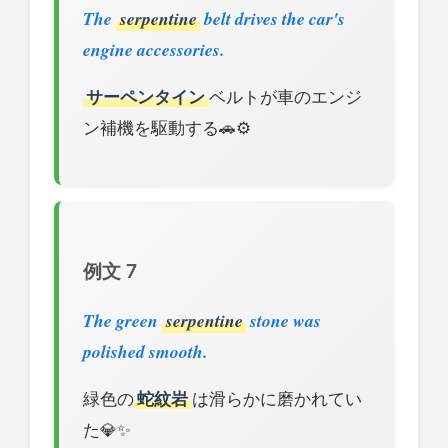
The
serpentine
belt drives the car's
engine accessories.
サーペンタイン
ベルトが車のエンジ
ン補機を駆動する🚗⚙️
例文 7
The green
serpentine
stone was
polished smooth.
緑色の
蛇紋岩
は滑らかに磨かれてい
た💎✨