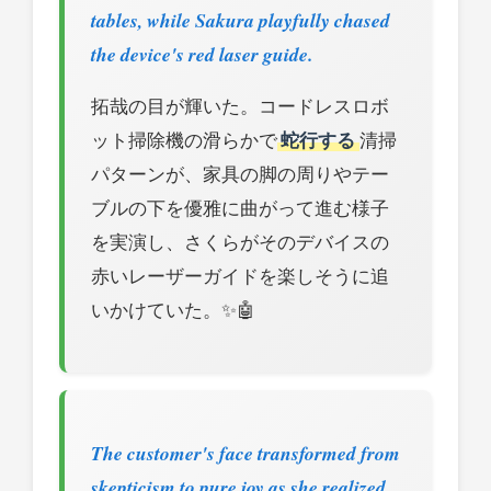
tables, while Sakura playfully chased
the device's red laser guide.
拓哉の目が輝いた。コードレスロボ
ット掃除機の滑らかで
蛇行する
清掃
パターンが、家具の脚の周りやテー
ブルの下を優雅に曲がって進む様子
を実演し、さくらがそのデバイスの
赤いレーザーガイドを楽しそうに追
いかけていた。✨🤖
The customer's face transformed from
skepticism to pure joy as she realized