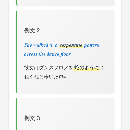
例文 2
She walked in a
serpentine
pattern
across the dance floor.
彼女はダンスフロアを
蛇のように
く
ねくねと歩いた💃🐍
例文 3