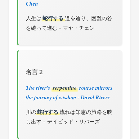
Chen
人生は
蛇行する
道を辿り、困難の谷
を縫って進む - マヤ・チェン
名言 2
The river's
serpentine
course mirrors
the journey of wisdom - David Rivers
川の
蛇行する
流れは知恵の旅路を映
し出す - デイビッド・リバーズ