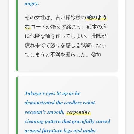
angry.
その女性は、古い掃除機の
蛇のよう
な
コードが絶えず絡まり、硬木の床
に危険な輪を作ってしまい、掃除が
疲れ果てて怒りを感じる試練になっ
てしまうと不満を漏らした。😤🔌
Takuya's eyes lit up as he
demonstrated the cordless robot
vacuum's smooth,
serpentine
cleaning pattern that gracefully curved
around furniture legs and under