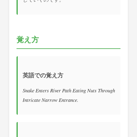
覚え方
英語での覚え方
Snake Enters River Path Eating Nuts Through
Intricate Narrow Entrance.