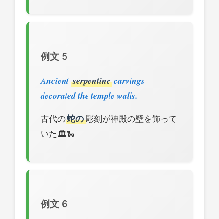
例文 5
Ancient
serpentine
carvings
decorated the temple walls.
古代の
蛇の
彫刻が神殿の壁を飾って
いた🏛️🐍
例文 6