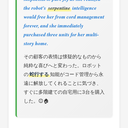
the robot's
serpentine
intelligence
would free her from cord management
forever, and she immediately
purchased three units for her multi-
story home.
その顧客の表情は懐疑的なものから
純粋な喜びへと変わった。ロボット
の
蛇行する
知能がコード管理から永
遠に解放してくれることに気づき、
すぐに多階建ての自宅用に3台を購入
した。😊🏠