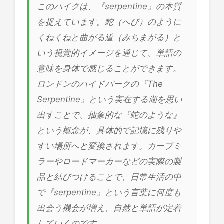
このハイクは、『serpentine』の本質
を捉えています。蛇（へび）のように
くねくねと曲がる道（みちまがる）と
いう視覚的イメージを通じて、単語の
意味を身体で感じることができます。
ロンドンのハイドパークの『The
Serpentine』という実在する湖を思い
出すことで、抽象的な『蛇のような』
という概念が、具体的で記憶に残りや
すい場所へと変換されます。カーブミ
ラーやロードマーカーなどの実際の製
品と結びつけることで、日常生活の中
で『serpentine』という言葉に何度も
出会う機会が増え、自然と単語が定着
していくのです。