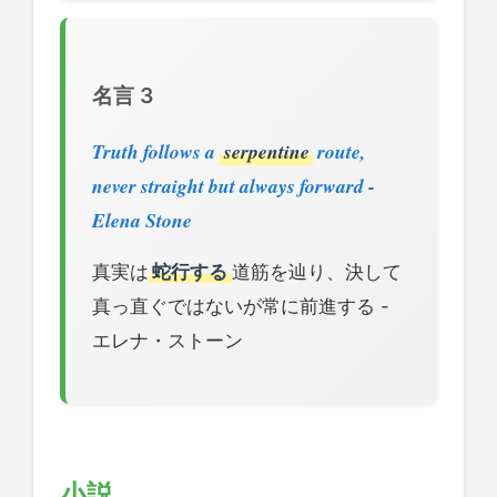
名言 3
Truth follows a
serpentine
route,
never straight but always forward -
Elena Stone
真実は
蛇行する
道筋を辿り、決して
真っ直ぐではないが常に前進する -
エレナ・ストーン
小説