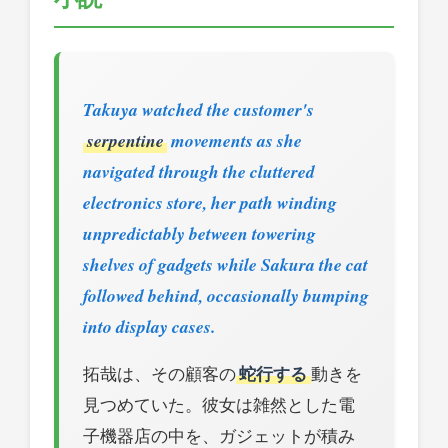
Takuya watched the customer's
serpentine
movements as she
navigated through the cluttered
electronics store, her path winding
unpredictably between towering
shelves of gadgets while Sakura the cat
followed behind, occasionally bumping
into display cases.
拓哉は、その顧客の
蛇行する
動きを
見つめていた。彼女は雑然とした電
子機器店の中を、ガジェットが積み