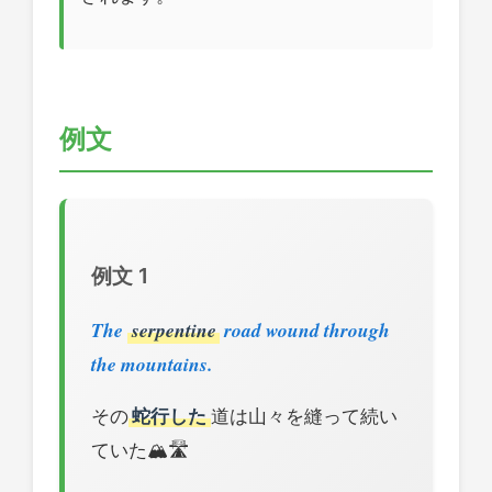
例文
例文 1
The
serpentine
road wound through
the mountains.
その
蛇行した
道は山々を縫って続い
ていた🏔️🛣️