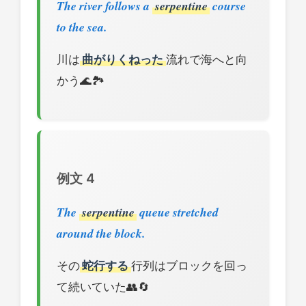
The river follows a
serpentine
course
to the sea.
川は
曲がりくねった
流れで海へと向
かう🌊🏞️
例文 4
The
serpentine
queue stretched
around the block.
その
蛇行する
行列はブロックを回っ
て続いていた👥🔄