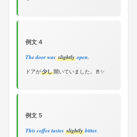
例文 4
The door was
slightly
open.
ドアが
少し
開いていました。🚪✨
例文 5
This coffee tastes
slightly
bitter.