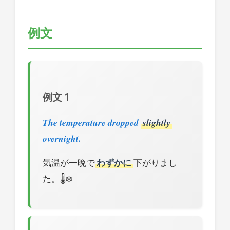
例文
例文 1
The temperature dropped
slightly
overnight.
気温が一晩で
わずかに
下がりまし
た。🌡️❄️