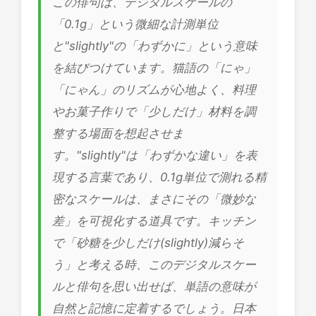
この俳句は、デジタルスケールの
「0.1g」という微細な計測単位
と"slightly"の「わずかに」という意味
を結びつけています。猫語の「にゃ」
「にゃん」のリズムが心地よく、料理
やお菓子作りで「少しだけ」材料を調
整する場面を想起させま
す。"slightly"は「わずかな違い」を表
現する言葉であり、0.1g単位で測れる精
密なスケールは、まさにその「微妙な
差」を可視化する道具です。キッチン
で「砂糖を少しだけ(slightly)減らそ
う」と考える時、このデジタルスケー
ルと俳句を思い出せば、単語の意味が
自然と記憶に定着するでしょう。日本