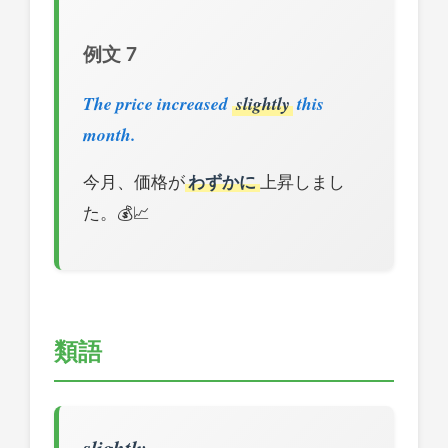
例文 7
The price increased
slightly
this
month.
今月、価格が
わずかに
上昇しまし
た。💰📈
類語