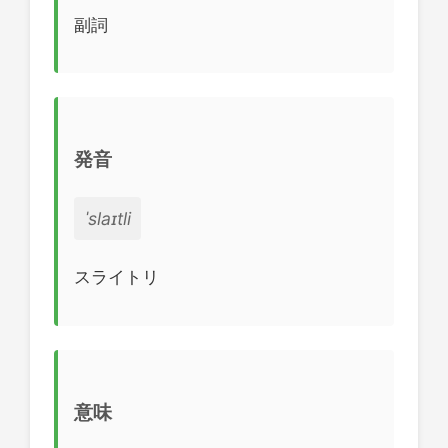
副詞
発音
ˈslaɪtli
スライトリ
意味