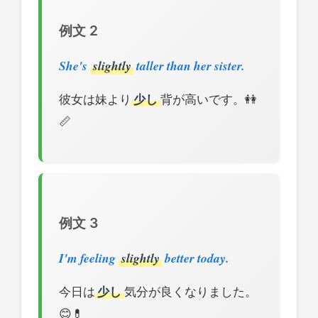
例文 2
She's
slightly
taller than her sister.
彼女は妹より
少し
背が高いです。👭
📏
例文 3
I'm feeling
slightly
better today.
今日は
少し
気分が良くなりました。
😊💊