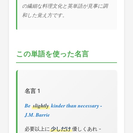
の繊細な料理文化と英単語が見事に調
和した覚え方です。
この単語を使った名言
名言 1
Be
slightly
kinder than necessary -
J.M. Barrie
必要以上に
少しだけ
優しくあれ -