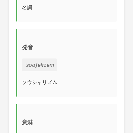
名詞
発音
ˈsoʊʃəlɪzəm
ソウシャリズム
意味