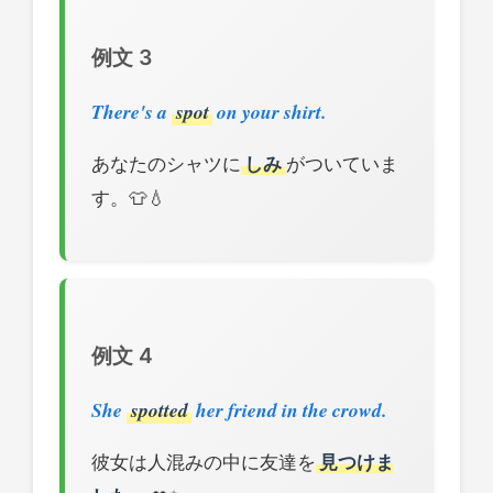
例文 3
There's a
spot
on your shirt.
あなたのシャツに
しみ
がついていま
す。👕💧
例文 4
She
spotted
her friend in the crowd.
彼女は人混みの中に友達を
見つけま