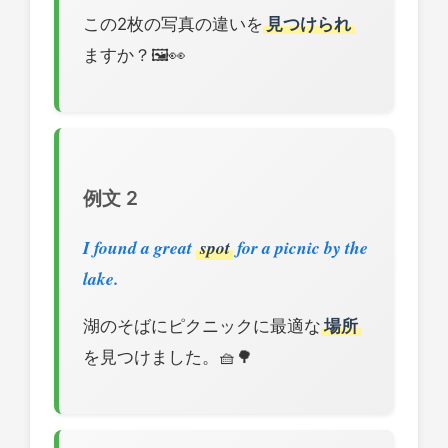
この2枚の写真の違いを
見つけられ
ますか？🖼️👀
例文 2
I found a great
spot
for a picnic by the
lake.
湖のそばにピクニックに最適な
場所
を見つけました。🧺🌳