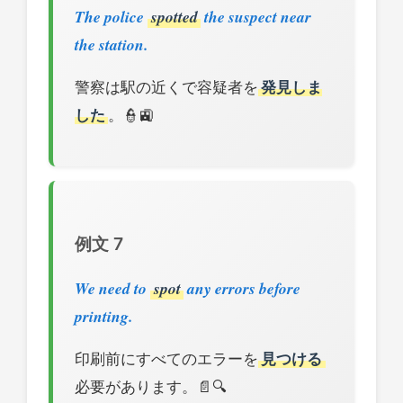
The police
spotted
the suspect near
the station.
警察は駅の近くで容疑者を
発見しま
した
。👮🚉
例文 7
We need to
spot
any errors before
printing.
印刷前にすべてのエラーを
見つける
必要があります。📄🔍