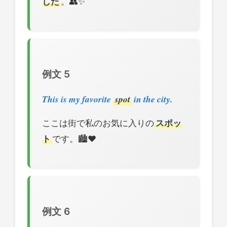
した
。👥✨
例文 5
This is my favorite
spot
in the city.
ここは街で私のお気に入りの
スポッ
ト
です。🏙️❤️
例文 6