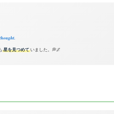
 thought.
も
星を見つめて
いました。💭🌌