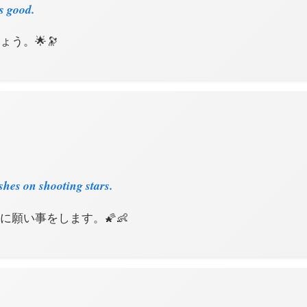
is good.
ょう。🌟🔭
hes on shooting stars.
に願い事をします。🌠👶