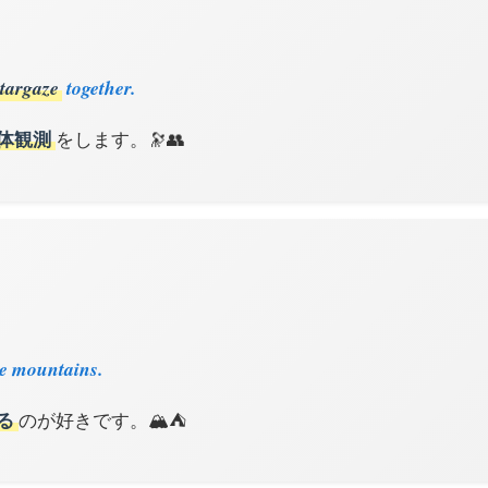
stargaze
together.
体観測
をします。🔭👥
e mountains.
る
のが好きです。🏔️⛺