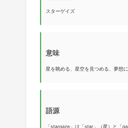
スターゲイズ
意味
星を眺める、星空を見つめる、夢想
語源
「stargaze」は「star」（星