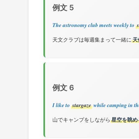
例文 5
The astronomy club meets weekly to
天文クラブは毎週集まって一緒に
天
例文 6
I like to
stargaze
while camping in th
山でキャンプをしながら
星空を眺め