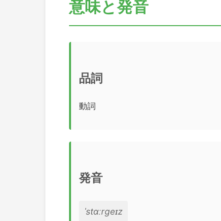
意味と発音
品詞
動詞
発音
ˈstɑːrɡeɪz