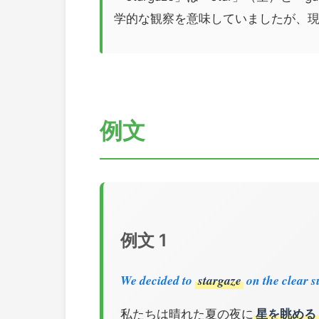
学的な観察を意味していましたが、
例文
例文 1
We decided to
stargaze
on the clear 
私たちは晴れた夏の夜に
星を眺める