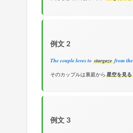
例文 2
The couple loves to
stargaze
from the
そのカップルは裏庭から
星空を見る
例文 3