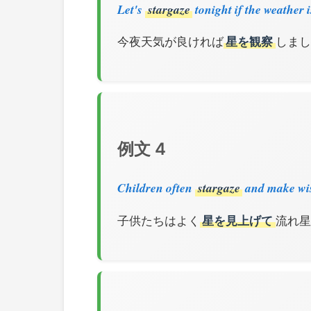
Let's
stargaze
tonight if the weather 
今夜天気が良ければ
星を観察
しまし
例文 4
Children often
stargaze
and make wis
子供たちはよく
星を見上げて
流れ星