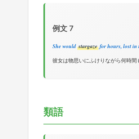
例文 7
She would
stargaze
for hours, lost in
彼女は物思いにふけりながら何時間
類語