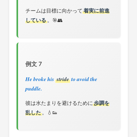
チームは目標に向かって
着実に前進
している
。🎯👥
例文 7
He broke his
stride
to avoid the
puddle.
彼は水たまりを避けるために
歩調を
乱した
。💧👟