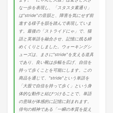
な一歩を表現し、「スタスタ素通り」
は"stride"の音韻と、障害を気にせず前
進する様子を韻を踏んで表現していま
す。最後の「ストライドにゃ」で、猫
語と英単語を融合させ、記憶に残る締
めくくりとしました。ウォーキングシ
ューズは、まさに"stride"を支える道具
であり、良い靴は歩幅を広げ、自信を
持って歩くことを可能にします。この
商品を通じて、"stride"という単語を
「大股で自信を持って歩く」という身
体的な動作と結びつけることで、単語
の意味が体感的に記憶に刻まれます。
俳句の精神である「一瞬の本質を捉え