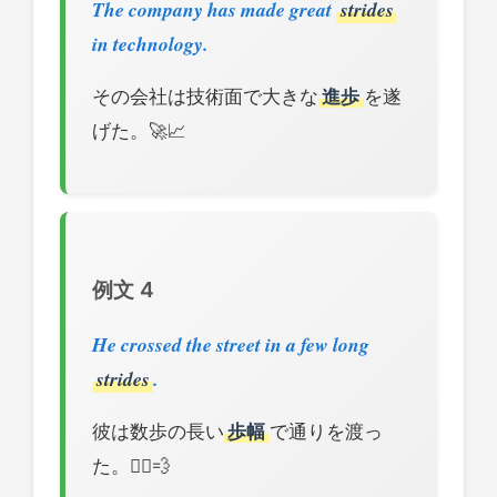
The company has made great
strides
in technology.
その会社は技術面で大きな
進歩
を遂
げた。🚀📈
例文 4
He crossed the street in a few long
strides
.
彼は数歩の長い
歩幅
で通りを渡っ
た。🚶‍♂️💨