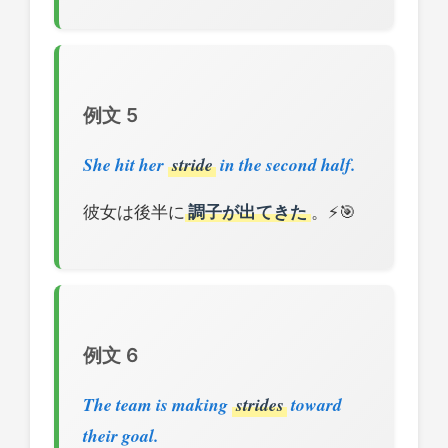
例文 5
She hit her
stride
in the second half.
彼女は後半に
調子が出てきた
。⚡🎯
例文 6
The team is making
strides
toward
their goal.