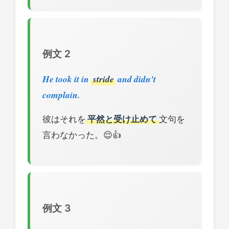
例文 2
He took it in
stride
and didn't
complain.
彼はそれを
平然と受け止めて
文句を
言わなかった。😌👍
例文 3