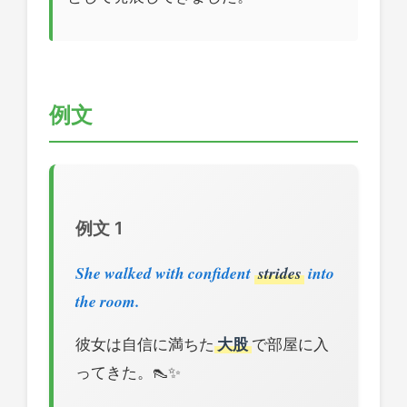
例文
例文 1
She walked with confident
strides
into
the room.
彼女は自信に満ちた
大股
で部屋に入
ってきた。👠✨