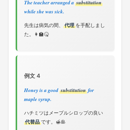
The teacher arranged a
substitution
while she was sick.
先生は病気の間、
代理
を手配しまし
た。👩‍🏫🤒
例文 4
Honey is a good
substitution
for
maple syrup.
ハチミツはメープルシロップの良い
代替品
です。🍯🥞