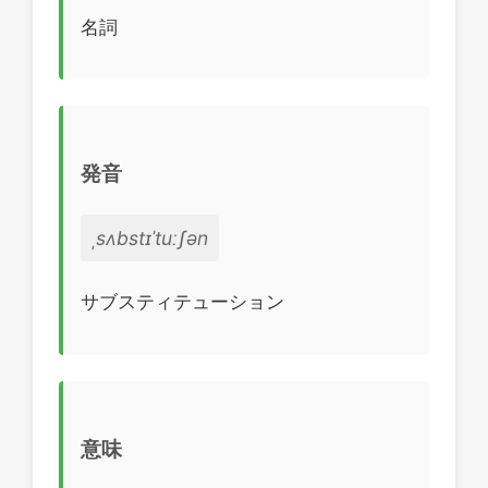
名詞
発音
ˌsʌbstɪˈtuːʃən
サブスティテューション
意味