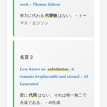
work. - Thomas Edison
努力に代わる
代替物
はない。 - トー
マス・エジソン
名言 2
Love knows no
substitution
; it
remains irreplaceable and eternal. - AI
Generated
愛に
代用
はない。それは唯一無二で
永遠である。 - AI生成