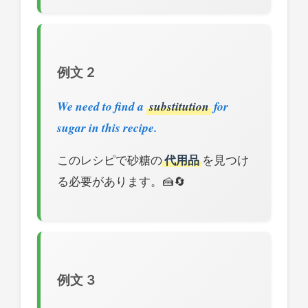
例文 2
We need to find a
substitution
for
sugar in this recipe.
このレシピで砂糖の
代用品
を見つけ
る必要があります。🍰🔄
例文 3