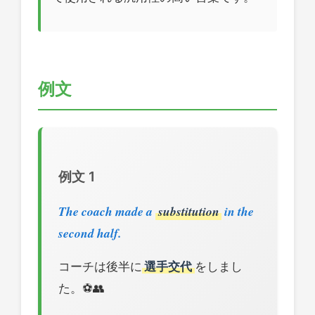
例文
例文 1
The coach made a
substitution
in the
second half.
コーチは後半に
選手交代
をしまし
た。⚽👥