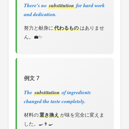
There's no
substitution
for hard work
and dedication.
努力と献身に
代わるもの
はありませ
ん。💼✨
例文 7
The
substitution
of ingredients
changed the taste completely.
材料の
置き換え
が味を完全に変えま
した。🍳👨‍🍳