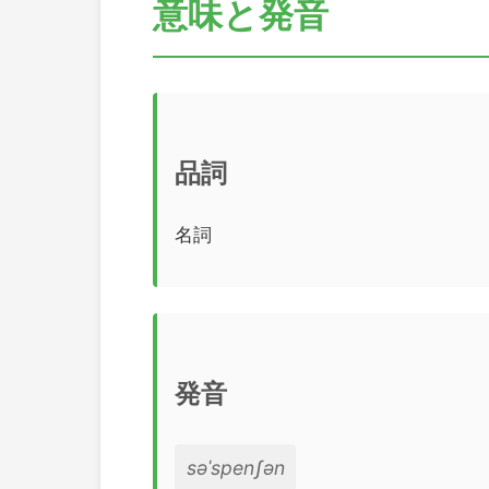
意味と発音
品詞
名詞
発音
səˈspenʃən