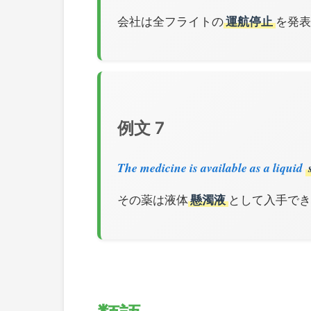
会社は全フライトの
運航停止
を発表
例文 7
The medicine is available as a liquid
その薬は液体
懸濁液
として入手できる