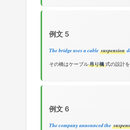
例文 5
The bridge uses a cable
suspension
d
その橋はケーブル
吊り橋
式の設計を
例文 6
The company announced the
suspens