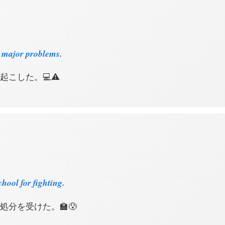
d major problems.
こした。💻⚠️
hool for fighting.
処分を受けた。🏫😰