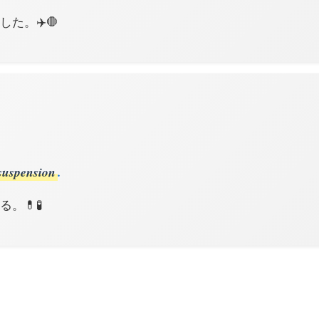
した。✈️🛑
suspension
.
。💊🧪