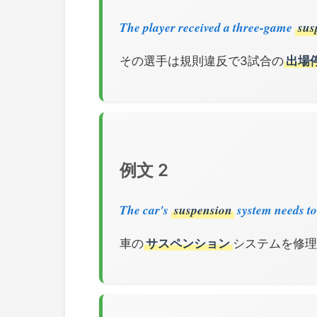
The player received a three-game
sus
その選手は規則違反で3試合の
出場
例文 2
The car's
suspension
system needs to
車の
サスペンション
システムを修理