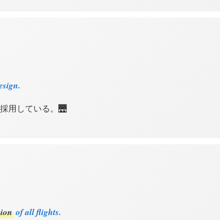
esign.
採用している。🌉
ion
of all flights.