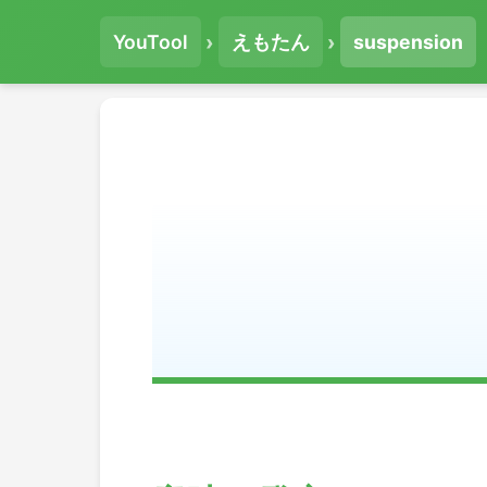
›
›
YouTool
えもたん
suspension