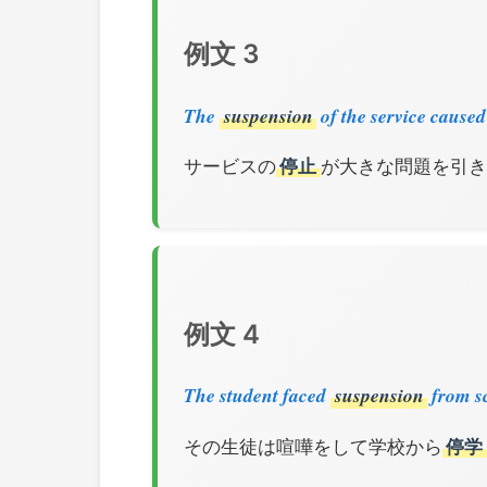
例文 3
The
suspension
of the service cause
サービスの
停止
が大きな問題を引き起
例文 4
The student faced
suspension
from sc
その生徒は喧嘩をして学校から
停学