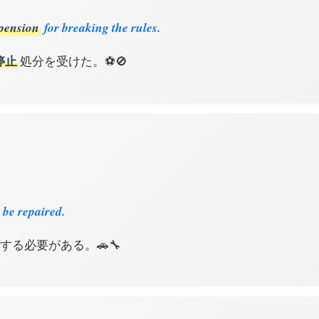
pension
for breaking the rules.
停止
処分を受けた。⚽🚫
 be repaired.
する必要がある。🚗🔧