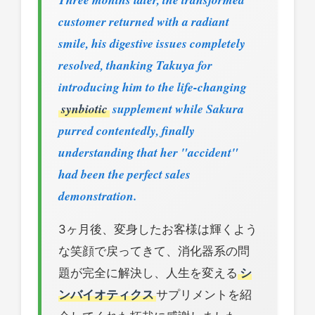
customer returned with a radiant
smile, his digestive issues completely
resolved, thanking Takuya for
introducing him to the life-changing
synbiotic
supplement while Sakura
purred contentedly, finally
understanding that her "accident"
had been the perfect sales
demonstration.
3ヶ月後、変身したお客様は輝くよう
な笑顔で戻ってきて、消化器系の問
題が完全に解決し、人生を変える
シ
ンバイオティクス
サプリメントを紹