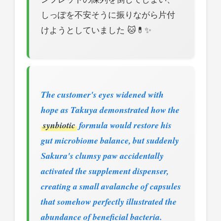
しっぽを不安そうに振りながら片付
けようとしていました 🐱💊✨
The customer's eyes widened with
hope as Takuya demonstrated how the
synbiotic
formula would restore his
gut microbiome balance, but suddenly
Sakura's clumsy paw accidentally
activated the supplement dispenser,
creating a small avalanche of capsules
that somehow perfectly illustrated the
abundance of beneficial bacteria.