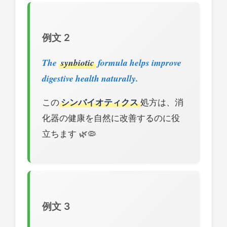
例文 2
The
synbiotic
formula helps improve
digestive health naturally.
この
シンバイオティクス
処方は、消
化器の健康を自然に改善するのに役
立ちます 🌿🦠
例文 3