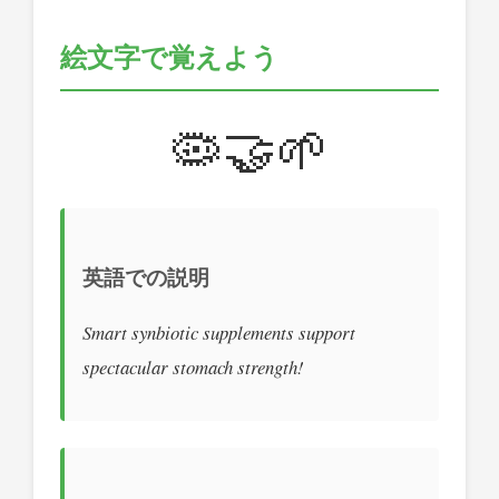
絵文字で覚えよう
🦠🤝🌱
英語での説明
Smart synbiotic supplements support
spectacular stomach strength!