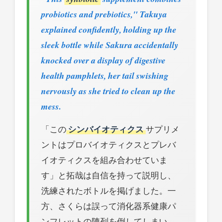
probiotics and prebiotics," Takuya
explained confidently, holding up the
sleek bottle while Sakura accidentally
knocked over a display of digestive
health pamphlets, her tail swishing
nervously as she tried to clean up the
mess.
「この
シンバイオティクス
サプリメ
ントはプロバイオティクスとプレバ
イオティクスを組み合わせていま
す」と拓哉は自信を持って説明し、
洗練されたボトルを掲げました。一
方、さくらは誤って消化器系健康パ
ンフレットの陳列を倒してしまい、