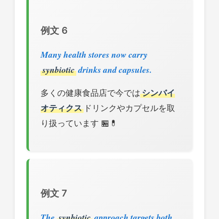
例文 6
Many health stores now carry
synbiotic
drinks and capsules.
多くの健康食品店で今では
シンバイ
オティクス
ドリンクやカプセルを取
り扱っています 🏪💊
例文 7
The
synbiotic
approach targets both