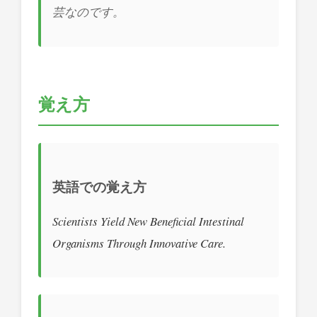
芸なのです。
覚え方
英語での覚え方
Scientists Yield New Beneficial Intestinal
Organisms Through Innovative Care.