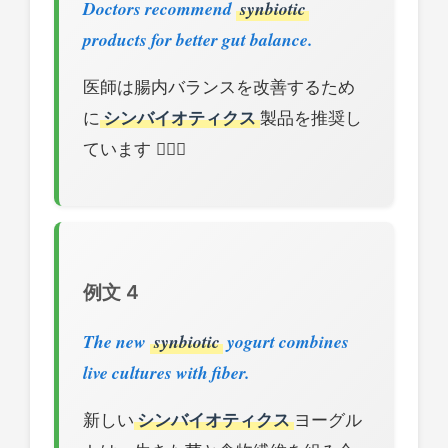
Doctors recommend
synbiotic
products for better gut balance.
医師は腸内バランスを改善するため
に
シンバイオティクス
製品を推奨し
ています 👨‍⚕️⚖️
例文 4
The new
synbiotic
yogurt combines
live cultures with fiber.
新しい
シンバイオティクス
ヨーグル