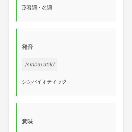
形容詞・名詞
発音
/sɪnbaɪˈɒtɪk/
シンバイオティック
意味