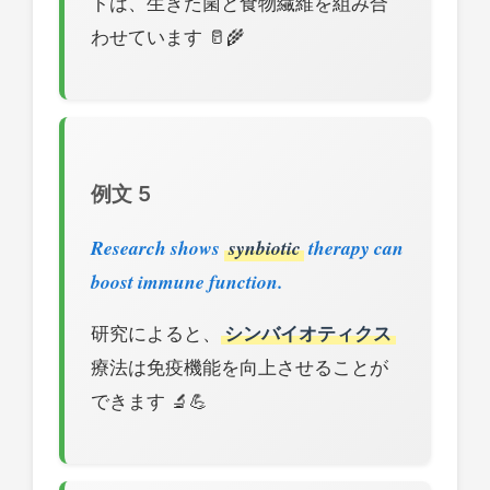
トは、生きた菌と食物繊維を組み合
わせています 🥛🌾
例文 5
Research shows
synbiotic
therapy can
boost immune function.
研究によると、
シンバイオティクス
療法は免疫機能を向上させることが
できます 🔬💪