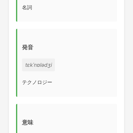
名詞
発音
tɛkˈnɒlədʒi
テクノロジー
意味