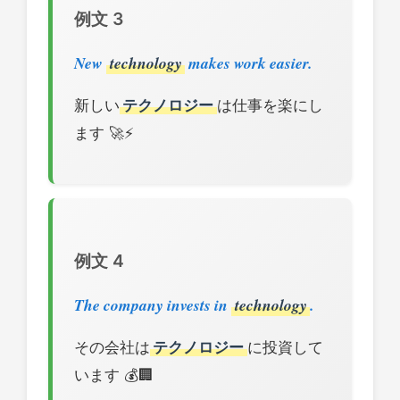
例文 3
New
technology
makes work easier.
新しい
テクノロジー
は仕事を楽にし
ます 🚀⚡
例文 4
The company invests in
technology
.
その会社は
テクノロジー
に投資して
います 💰🏢