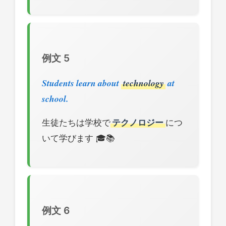
例文 5
Students learn about
technology
at
school.
生徒たちは学校で
テクノロジー
につ
いて学びます 🎓📚
例文 6