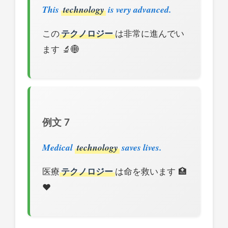
This
technology
is very advanced.
この
テクノロジー
は非常に進んでい
ます 🔬🌐
例文 7
Medical
technology
saves lives.
医療
テクノロジー
は命を救います 🏥
❤️