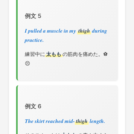
例文 5
I pulled a muscle in my
thigh
during
practice.
練習中に
太もも
の筋肉を痛めた。⚽
😣
例文 6
The skirt reached mid-
thigh
length.