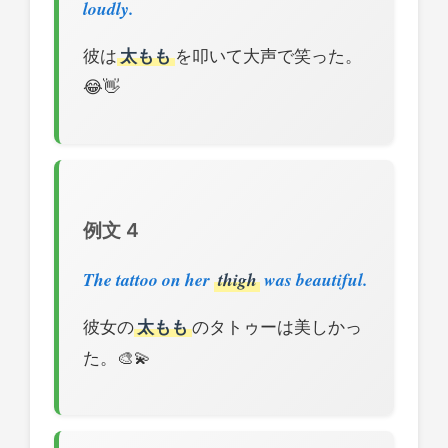
loudly.
彼は
太もも
を叩いて大声で笑った。
😂👋
例文 4
The tattoo on her
thigh
was beautiful.
彼女の
太もも
のタトゥーは美しかっ
た。🎨💫