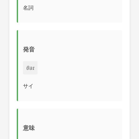
名詞
発音
θaɪ
サイ
意味