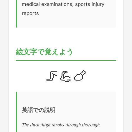
medical examinations, sports injury
reports
絵文字で覚えよう
🦵💪🍗
英語での説明
The thick thigh throbs through thorough