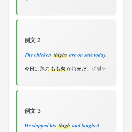
例文 2
The chicken
thighs
are on sale today.
今日は鶏の
もも肉
が特売だ。🍗🛒✨
例文 3
He slapped his
thigh
and laughed