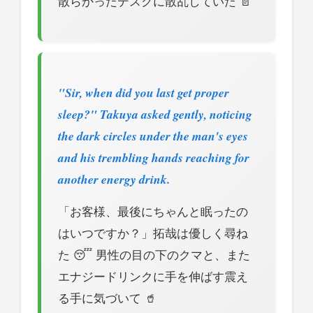
散らかったデスクに散乱していた 📄
"Sir, when did you last get proper
sleep?" Takuya asked gently, noticing
the dark circles under the man's eyes
and his trembling hands reaching for
another energy drink.
「お客様、最後にちゃんと眠ったの
はいつですか？」拓哉は優しく尋ね
た 😴 男性の目の下のクマと、また
エナジードリンクに手を伸ばす震え
る手に気づいて 🥤