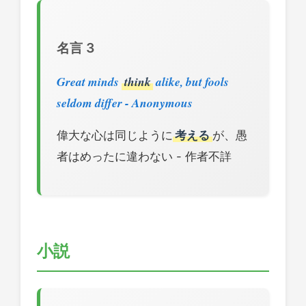
名言 3
Great minds
think
alike, but fools
seldom differ - Anonymous
偉大な心は同じように
考える
が、愚
者はめったに違わない - 作者不詳
小説