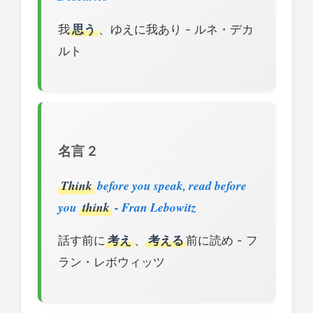
我
思う
、ゆえに我あり - ルネ・デカ
ルト
名言 2
Think
before you speak, read before
you
think
- Fran Lebowitz
話す前に
考え
、
考える
前に読め - フ
ラン・レボウィッツ