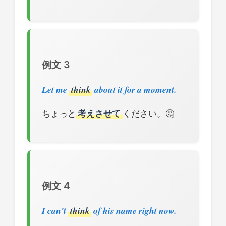
例文 3
Let me
think
about it for a moment.
ちょっと
考えさせて
ください。🤔
例文 4
I can't
think
of his name right now.