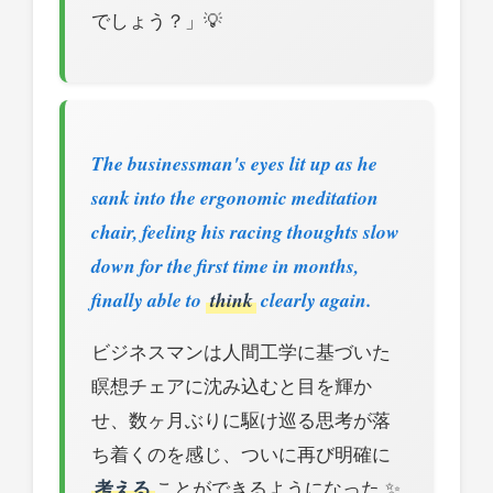
でしょう？」💡
The businessman's eyes lit up as he
sank into the ergonomic meditation
chair, feeling his racing thoughts slow
down for the first time in months,
finally able to
think
clearly again.
ビジネスマンは人間工学に基づいた
瞑想チェアに沈み込むと目を輝か
せ、数ヶ月ぶりに駆け巡る思考が落
ち着くのを感じ、ついに再び明確に
考える
ことができるようになった ✨