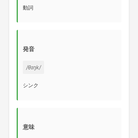
動詞
発音
/θɪŋk/
シンク
意味