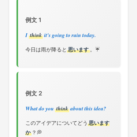
例文 1
I
think
it's going to rain today.
今日は雨が降ると
思います
。☔
例文 2
What do you
think
about this idea?
このアイデアについてどう
思います
か
？💭