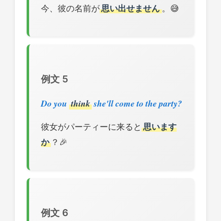
今、彼の名前が
思い出せません
。😅
例文 5
Do you
think
she'll come to the party?
彼女がパーティーに来ると
思います
か
？🎉
例文 6