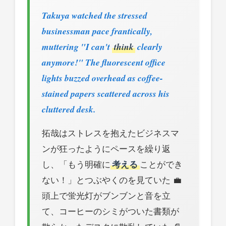
Takuya watched the stressed
businessman pace frantically,
muttering "I can't
think
clearly
anymore!" The fluorescent office
lights buzzed overhead as coffee-
stained papers scattered across his
cluttered desk.
拓哉はストレスを抱えたビジネスマ
ンが狂ったようにペースを繰り返
し、「もう明確に
考える
ことができ
ない！」とつぶやくのを見ていた 💼
頭上で蛍光灯がブンブンと音を立
て、コーヒーのシミがついた書類が