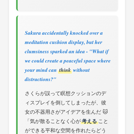
Sakura accidentally knocked over a
meditation cushion display, but her
clumsiness sparked an idea - "What if
we could create a peaceful space where
your mind can
think
without
distractions?"
さくらが誤って瞑想クッションのデ
ィスプレイを倒してしまったが、彼
女の不器用さがアイデアを生んだ 🐱
「気が散ることなく心が
考える
こと
ができる平和な空間を作れたらどう