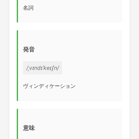
名詞
発音
/ˌvɪndɪˈkeɪʃn/
ヴィンディケーション
意味