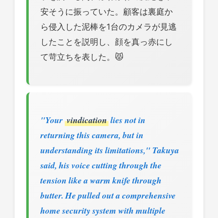
安そうに振っていた。顧客は裏庭か
ら侵入した泥棒を1台のカメラが見逃
したことを説明し、顔を真っ赤にし
て苛立ちを表した。😾
"Your
vindication
lies not in
returning this camera, but in
understanding its limitations," Takuya
said, his voice cutting through the
tension like a warm knife through
butter. He pulled out a comprehensive
home security system with multiple