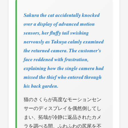
Sakura the cat accidentally knocked
over a display of advanced motion
sensors, her fluffy tail swishing
nervously as Takuya calmly examined
the returned camera. The customer's
face reddened with frustration,
explaining how the single camera had
missed the thief who entered through
his back garden.
猫のさくらが高度なモーションセン
サーのディスプレイを偶然倒してし
まい、拓哉が冷静に返品されたカメ
ラを調べる間、ふわふわの尻尾を不