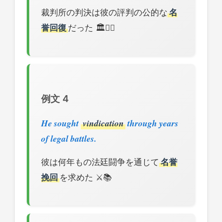
裁判所の判決は彼の評判の公的な
名
誉回復
だった 🏛️👨‍⚖️
例文 4
He sought
vindication
through years
of legal battles.
彼は何年もの法廷闘争を通じて
名誉
挽回
を求めた ⚔️📚