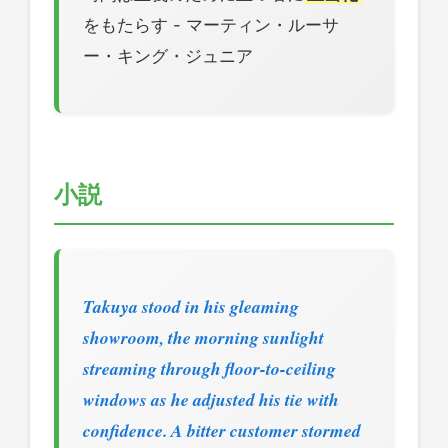
をもたらす - マーティン・ルーサ
ー・キング・ジュニア
小説
Takuya stood in his gleaming
showroom, the morning sunlight
streaming through floor-to-ceiling
windows as he adjusted his tie with
confidence. A bitter customer stormed