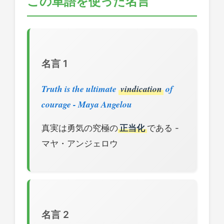
この単語を使った名言
名言 1
Truth is the ultimate
vindication
of
courage - Maya Angelou
真実は勇気の究極の
正当化
である -
マヤ・アンジェロウ
名言 2