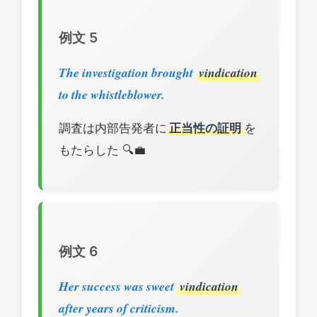
例文 5
The investigation brought
vindication
to the whistleblower.
調査は内部告発者に
正当性の証明
を
もたらした 🔍💼
例文 6
Her success was sweet
vindication
after years of criticism.