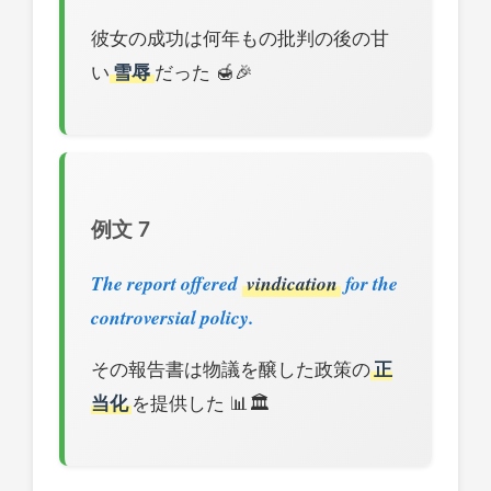
彼女の成功は何年もの批判の後の甘
い
雪辱
だった 🍯🎉
例文 7
The report offered
vindication
for the
controversial policy.
その報告書は物議を醸した政策の
正
当化
を提供した 📊🏛️