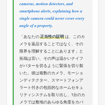
cameras, motion detectors, and
smartphone alerts, explaining how a
single camera could never cover every
angle of a property.
「あなたの
正当性の証明
は、このカ
メラを返品することではなく、その
限界を理解することにあります」と
拓哉は言い、その声は温かいナイフ
がバターを切るように緊張を切り裂
いた。彼は複数のカメラ、モーショ
ンディテクター、スマートフォンア
ラート付きの包括的なホームセキュ
リティシステムを取り出し、1台のカ
メラでは敷地のあらゆる角度をカバ