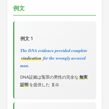
例文
例文 1
The DNA evidence provided complete
vindication
for the wrongly accused
man.
DNA証拠は冤罪の男性の完全な
無実
証明
を提供した 🧬⚖️