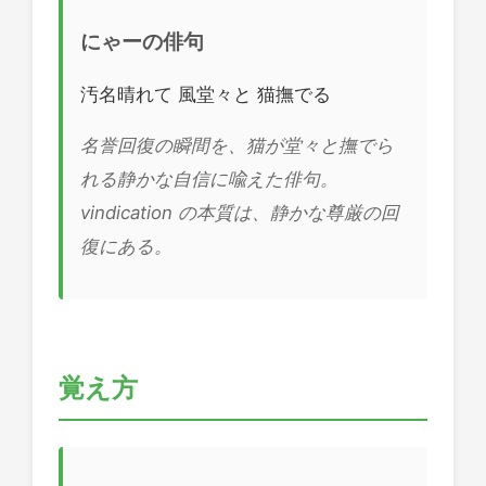
にゃーの俳句
汚名晴れて 風堂々と 猫撫でる
名誉回復の瞬間を、猫が堂々と撫でら
れる静かな自信に喩えた俳句。
vindication の本質は、静かな尊厳の回
復にある。
覚え方