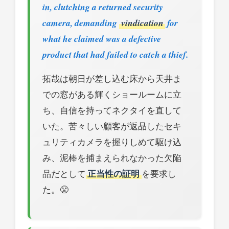
in, clutching a returned security
camera, demanding
vindication
for
what he claimed was a defective
product that had failed to catch a thief.
拓哉は朝日が差し込む床から天井ま
での窓がある輝くショールームに立
ち、自信を持ってネクタイを直して
いた。苦々しい顧客が返品したセキ
ュリティカメラを握りしめて駆け込
み、泥棒を捕まえられなかった欠陥
品だとして
正当性の証明
を要求し
た。😤